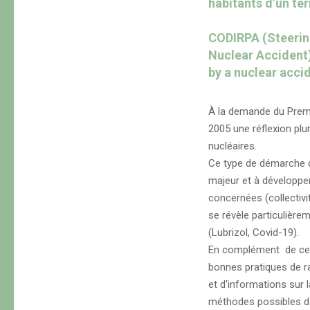
habitants d’un te
CODIRPA (Steerin
Nuclear Accident)
by a nuclear acci
À la demande du Premie
2005 une réflexion plur
nucléaires.
Ce type de démarche q
majeur et à développer
concernées (collectivit
se révèle particulière
(Lubrizol, Covid-19).
En complément de cet
bonnes pratiques de ra
et d'informations sur l
méthodes possibles de