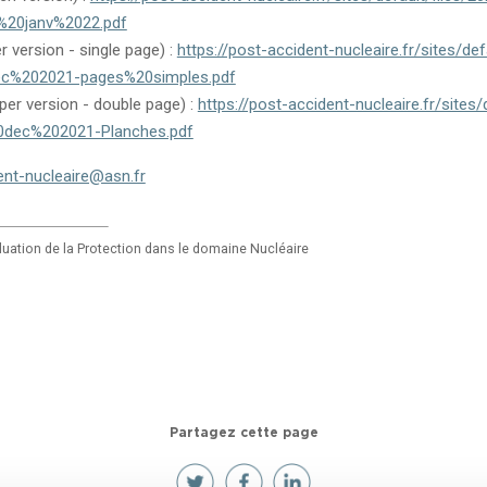
%20janv%2022.pdf
r version - single page) :
https://post-accident-nucleaire.fr/sites/de
c%202021-pages%20simples.pdf
per version - double page) :
https://post-accident-nucleaire.fr/sites/
dec%202021-Planches.pdf
ent-nucleaire@asn.fr
valuation de la Protection dans le domaine Nucléaire
Partagez cette page