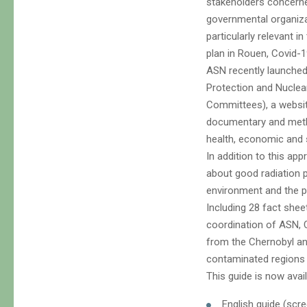
stakeholders concerned
governmental organiza
particularly relevant in
plan in Rouen, Covid-1
ASN recently launched,
Protection and Nuclea
Committees), a website
documentary and metho
health, economic and 
In addition to this ap
about good radiation pr
environment and the p
Including 28 fact shee
coordination of ASN, C
from the Chernobyl an
contaminated regions 
This guide is now avail
English guide (scre