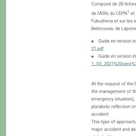
Composé de 28 fiches 
1
de l'ASN, du CEPN
et 
Fukushima et sur les 
Biélorussie, de Laponi
Guide en version é
21.pdf
Guide en version i
1_03_2021%20sans%2
At the request of the
the management of the
emergency situation),
pluralistic reflection
accident.
This type of approach
major accident and dev