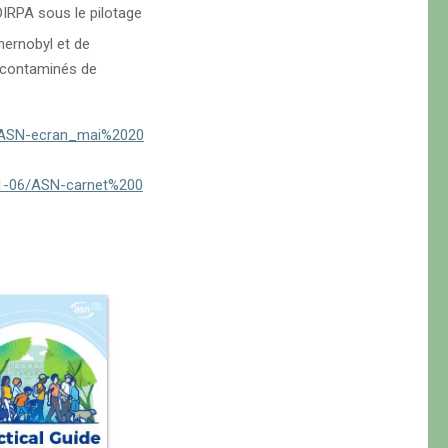
IRPA sous le pilotage
hernobyl et de
 contaminés de
06/ASN-ecran_mai%2020
2021-06/ASN-carnet%200