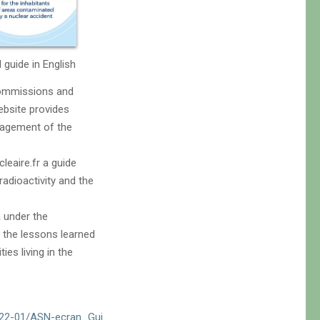
l guide in English
Commissions and
ebsite provides
nagement of the
leaire.fr a guide
radioactivity and the
a under the
 the lessons learned
es living in the
/2022-01/ASN-ecran_Gui