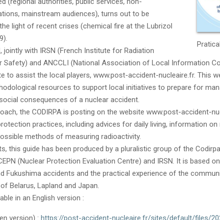
 (regional authorities, public services, non-
tions, mainstream audiences), turns out to be
 the light of recent crises (chemical fire at the Lubrizol
9).
Pratica
 jointly with IRSN (French Institute for Radiation
r Safety) and ANCCLI (National Association of Local Information 
 to assist the local players, www.post-accident-nucleaire.fr. This w
dological resources to support local initiatives to prepare for ma
social consequences of a nuclear accident.
proach, the CODIRPA is posting on the website www.post-accident-nuc
otection practices, including advices for daily living, information on 
ossible methods of measuring radioactivity.
ts, this guide has been produced by a pluralistic group of the Codirp
EPN (Nuclear Protection Evaluation Centre) and IRSN. It is based on
d Fukushima accidents and the practical experience of the communiti
of Belarus, Lapland and Japan.
able in an English version :
en version) :
https://post-accident-nucleaire.fr/sites/default/files